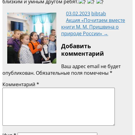
близким и умным другом ребят.
03.02.2023
bibtab
Навигация
Акция «Почитаем вместе
книги М. М. Пришвина о
природе России» →
по
Добавить
записям
комментарий
Ваш адрес email не будет
опубликован.
Обязательные поля помечены
*
Комментарий
*