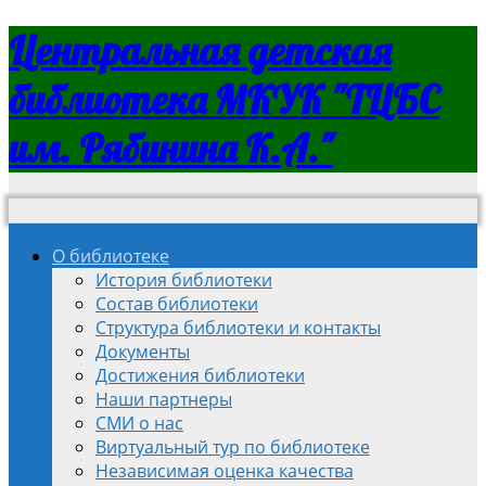
Центральная детская
библиотека МКУК "ТЦБС
им. Рябинина К.А."
О библиотеке
История библиотеки
Состав библиотеки
Структура библиотеки и контакты
Документы
Достижения библиотеки
Наши партнеры
СМИ о нас
Виртуальный тур по библиотеке
Независимая оценка качества