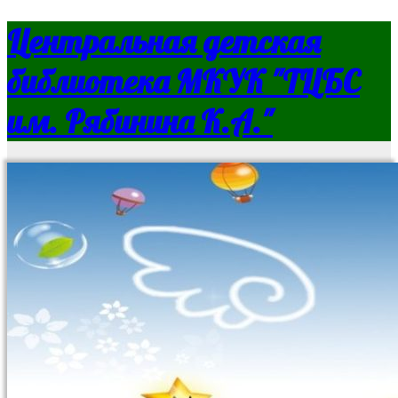
Центральная детская
библиотека МКУК "ТЦБС
им. Рябинина К.А."