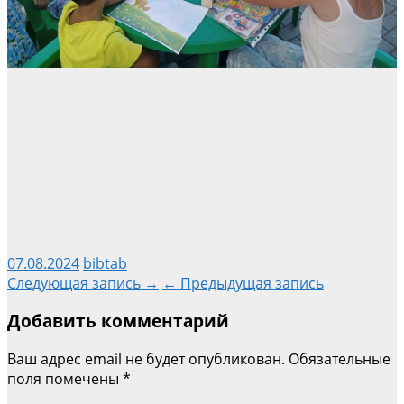
07.08.2024
bibtab
Навигация
Следующая запись →
← Предыдущая запись
Добавить комментарий
по
Ваш адрес email не будет опубликован.
Обязательные
записям
поля помечены
*