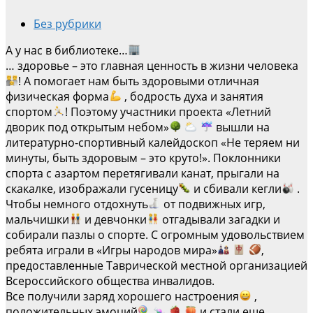
Без рубрики
А у нас в библиотеке…
… здоровье – это главная ценность в жизни человека
! А помогает нам быть здоровыми отличная
физическая форма
, бодрость духа и занятия
спортом
! Поэтому участники проекта «Летний
дворик под открытым небом»
вышли на
литературно-спортивный калейдоскоп «Не теряем ни
минуты, быть здоровым – это круто!». Поклонники
спорта с азартом перетягивали канат, прыгали на
скакалке, изображали гусеницу
и сбивали кегли
.
Чтобы немного отдохнуть
от подвижных игр,
мальчишки
и девчонки
отгадывали загадки и
собирали пазлы о спорте. С огромным удовольствием
ребята играли в «Игры народов мира»
,
предоставленные Таврической местной организацией
Всероссийского общества инвалидов.
Все получили заряд хорошего настроения
,
положительных эмоций
и стали еще