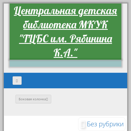
Центральная детская
библиотека МКУК
"ТЦБС им. Рябинина
К.А."
Боковая колонка
Без рубрики