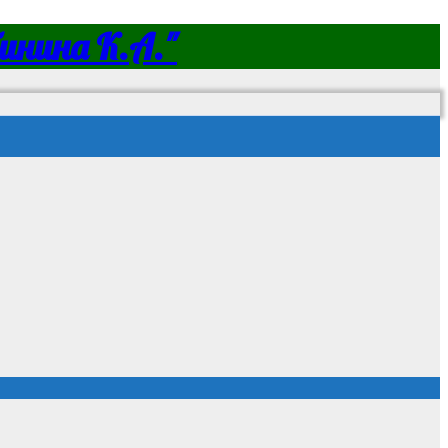
нина К.А."