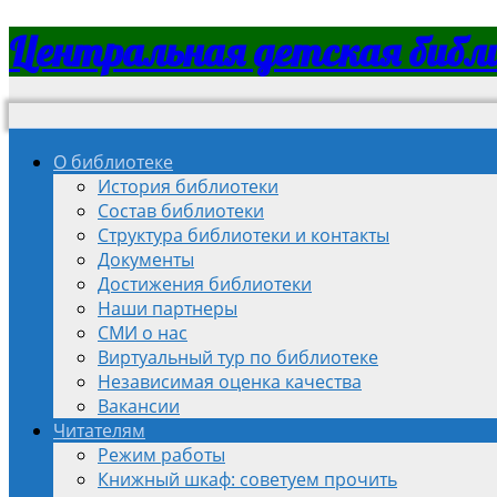
Центральная детская библ
О библиотеке
История библиотеки
Состав библиотеки
Структура библиотеки и контакты
Документы
Достижения библиотеки
Наши партнеры
СМИ о нас
Виртуальный тур по библиотеке
Независимая оценка качества
Вакансии
Читателям
Режим работы
Книжный шкаф: советуем прочить