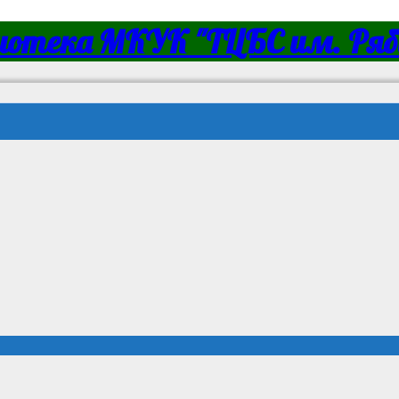
иотека МКУК "ТЦБС им. Ряби