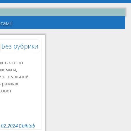
егам
ки
дические
риалы
Без рубрики
инары
ты
 года
ить что-то
иями и,
и в реальной
В рамках
совет
.02.2024
bibtab