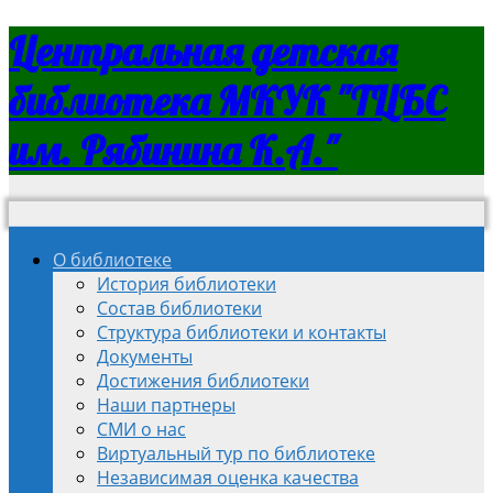
Центральная детская
библиотека МКУК "ТЦБС
им. Рябинина К.А."
О библиотеке
История библиотеки
Состав библиотеки
Структура библиотеки и контакты
Документы
Достижения библиотеки
Наши партнеры
СМИ о нас
Виртуальный тур по библиотеке
Независимая оценка качества