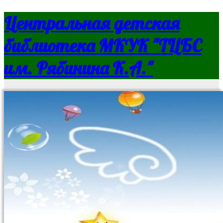
Центральная детская
библиотека МКУК "ТЦБС
им. Рябинина К.А."