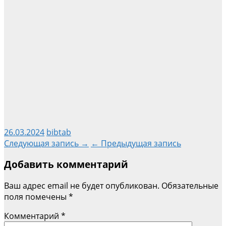
26.03.2024
bibtab
Навигация
Следующая запись →
← Предыдущая запись
Добавить комментарий
по
Ваш адрес email не будет опубликован.
Обязательные
записям
поля помечены
*
Комментарий
*