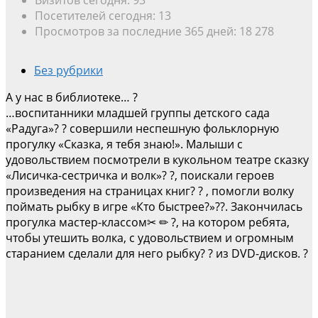
Посетителей сегодня:
13
Просмотров за последние 365 дней:
18 278
Без рубрики
А у нас в библиотеке… ?
…воспитанники младшей группы детского сада
«Радуга»? ? совершили неспешную фольклорную
прогулку «Сказка, я тебя знаю!». Малыши с
удовольствием посмотрели в кукольном театре сказку
«Лисичка-сестричка и волк»? ?, поискали героев
произведения на страницах книг? ? , помогли волку
поймать рыбку в игре «Кто быстрее?»??. Закончилась
прогулка мастер-классом✂ ✏ ?, на котором ребята,
чтобы утешить волка, c удовольствием и огромным
старанием сделали для него рыбку? ? из DVD-дисков. ?