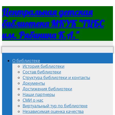
Центральная детская
библиотека МКУК "ТЦБС
им. Рябинина К.А."
О библиотеке
История библиотеки
Состав библиотеки
Структура библиотеки и контакты
Документы
Достижения библиотеки
Наши партнеры
СМИ о нас
Виртуальный тур по библиотеке
Независимая оценка качества