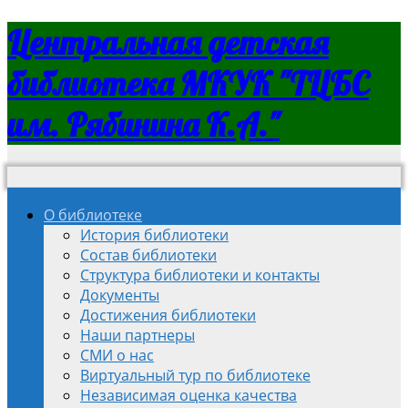
Центральная детская
библиотека МКУК "ТЦБС
им. Рябинина К.А."
О библиотеке
История библиотеки
Состав библиотеки
Структура библиотеки и контакты
Документы
Достижения библиотеки
Наши партнеры
СМИ о нас
Виртуальный тур по библиотеке
Независимая оценка качества