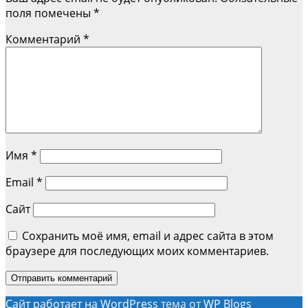
записям
поля помечены
*
Комментарий
*
Имя
*
Email
*
Сайт
Сохранить моё имя, email и адрес сайта в этом
браузере для последующих моих комментариев.
Сайт работает на WordPress
тема от
WP Blogs