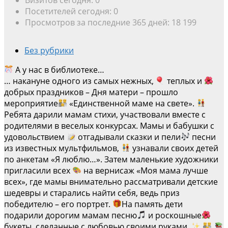
Посетителей сегодня:
0
Просмотров за последние 365 дней:
18 199
Без рубрики
А у нас в библиотеке…
… накануне одного из самых нежных,
теплых и
добрых праздников – Дня матери – прошло
мероприятие
«Единственной маме на свете».
Ребята дарили мамам стихи, участвовали вместе с
родителями в веселых конкурсах. Мамы и бабушки с
удовольствием
отгадывали сказки и пели
песни
из известных мультфильмов,
узнавали своих детей
по анкетам «Я люблю…». Затем маленькие художники
пригласили всех
на вернисаж «Моя мама лучше
всех», где мамы внимательно рассматривали детские
шедевры и старались найти себя, ведь приз
победителю – его портрет.
На память дети
подарили дорогим мамам песню
и роскошные
букеты, сделанные с любовью своими руками.