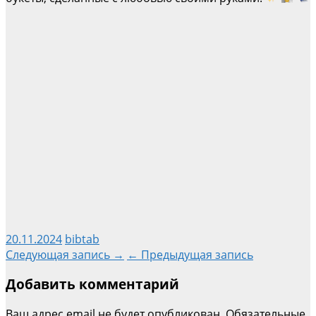
20.11.2024
bibtab
Навигация
Следующая запись →
← Предыдущая запись
Добавить комментарий
по
Ваш адрес email не будет опубликован.
Обязательные