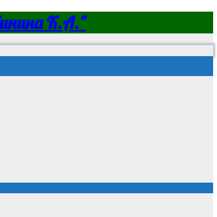
нина К.А."