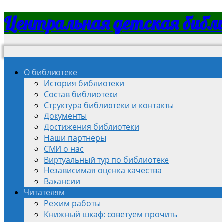
Центральная детская библ
О библиотеке
История библиотеки
Состав библиотеки
Структура библиотеки и контакты
Документы
Достижения библиотеки
Наши партнеры
СМИ о нас
Виртуальный тур по библиотеке
Независимая оценка качества
Вакансии
Читателям
Режим работы
Книжный шкаф: советуем прочить