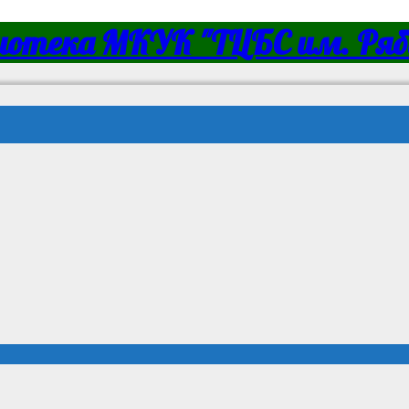
иотека МКУК "ТЦБС им. Ряби