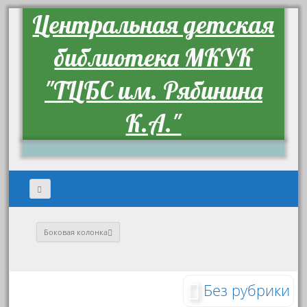
Центральная детская
библиотека МКУК
"ТЦБС им. Рябинина
К.А."
Боковая колонка
Без рубрики