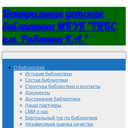
Центральная детская
библиотека МКУК "ТЦБС
им. Рябинина К.А."
О библиотеке
История библиотеки
Состав библиотеки
Структура библиотеки и контакты
Документы
Достижения библиотеки
Наши партнеры
СМИ о нас
Виртуальный тур по библиотеке
Независимая оценка качества