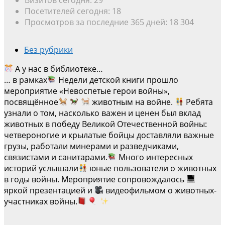
Посетителей сегодня:
18
Просмотров за последние 365 дней:
18 304
Без рубрики
А у нас в библиотеке…
… в рамках
Недели детской книги прошло
мероприятие «Невоспетые герои войны»,
посвящённое
животным на войне.
Ребята
узнали о том, насколько важен и ценен был вклад
животных в победу Великой Отечественной войны:
четвероногие и крылатые бойцы доставляли важные
грузы, работали минерами и разведчиками,
связистами и санитарами.
Много интересных
историй услышали
юные пользователи о животных
в годы войны. Мероприятие сопровождалось
яркой презентацией и
видеофильмом о животных-
участниках войны.