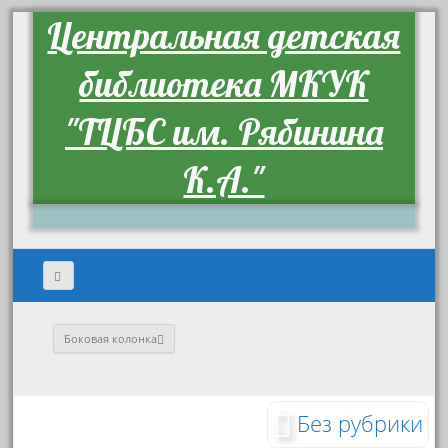
Центральная детская
библиотека МКУК
"ТЦБС им. Рябинина
К.А."
Боковая колонка
Без рубрики