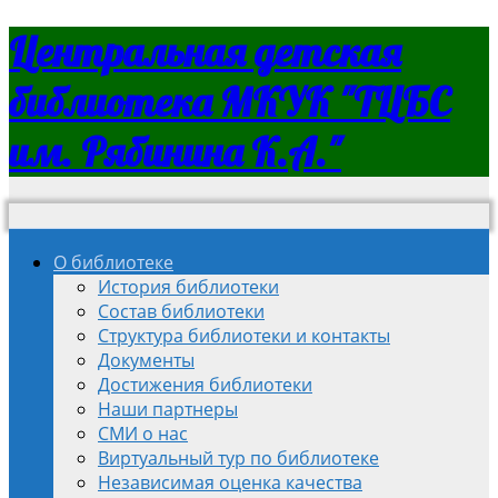
Центральная детская
библиотека МКУК "ТЦБС
им. Рябинина К.А."
О библиотеке
История библиотеки
Состав библиотеки
Структура библиотеки и контакты
Документы
Достижения библиотеки
Наши партнеры
СМИ о нас
Виртуальный тур по библиотеке
Независимая оценка качества