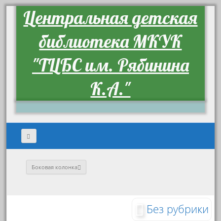
Центральная детская
библиотека МКУК
"ТЦБС им. Рябинина
К.А."
Боковая колонка
Без рубрики