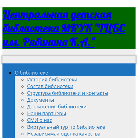
Центральная детская
библиотека МКУК "ТЦБС
им. Рябинина К.А."
О библиотеке
История библиотеки
Состав библиотеки
Структура библиотеки и контакты
Документы
Достижения библиотеки
Наши партнеры
СМИ о нас
Виртуальный тур по библиотеке
Независимая оценка качества