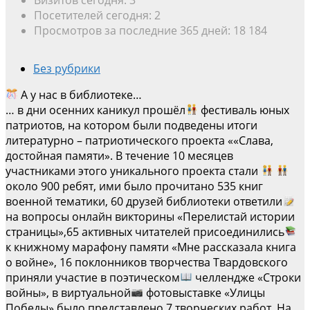
Посетителей сегодня:
2
Просмотров за последние 365 дней:
18 184
Без рубрики
А у нас в библиотеке…
… в дни осенних каникул прошёл
фестиваль юных
патриотов, на котором были подведены итоги
литературно – патриотического проекта ««Слава,
достойная памяти». В течение 10 месяцев
участниками этого уникального проекта стали
около 900 ребят, ими было прочитано 535 книг
военной тематики, 60 друзей библиотеки ответили
на вопросы онлайн викторины «Перелистай истории
страницы»,65 активных читателей присоединились
к книжному марафону памяти «Мне рассказала книга
о войне», 16 поклонников творчества Твардовского
приняли участие в поэтическом
челлендже «Строки
войны», в виртуальной
фотовыставке «Улицы
Победы» было представлено 7 творческих работ. На