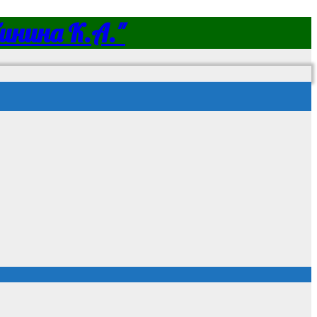
нина К.А."