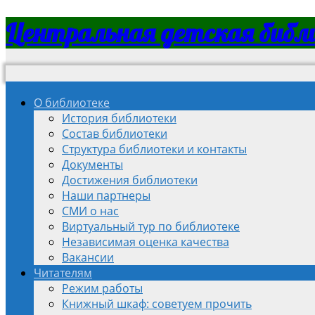
Центральная детская библ
О библиотеке
История библиотеки
Состав библиотеки
Структура библиотеки и контакты
Документы
Достижения библиотеки
Наши партнеры
СМИ о нас
Виртуальный тур по библиотеке
Независимая оценка качества
Вакансии
Читателям
Режим работы
Книжный шкаф: советуем прочить