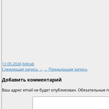
12.05.2026
bibtab
Навигация
Следующая запись →
← Предыдущая запись
Добавить комментарий
по
Ваш адрес email не будет опубликован.
Обязательные 
записям