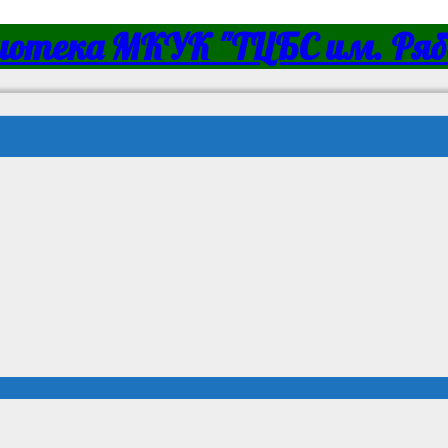
иотека МКУК "ТЦБС им. Ряби