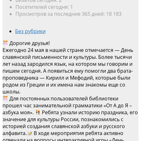
Посетителей сегодня:
1
Просмотров за последние 365 дней:
18 183
Без рубрики
Дорогие друзья!
Ежегодно 24 мая в нашей стране отмечается — День
славянской письменности и культуры. Более тысячи
лет назад зародился язык, на котором мы говорим и
пишем сегодня. А появиться ему помогли два брата-
проповедника — Кирилл и Мефодий, которые были
родом из Греции и их имена нам знакомы еще со
школы.
Для постоянных пользователей библиотеки
прошел час занимательной грамматики «От А до Я –
азбука моя».
Ребята узнали историю праздника, его
значение для культуры России, познакомились с
историей создания славянской азбуки и русского
алфавита.
В ходе мероприятия ребята активно
отвечали на вопросы интерактивной игры «День