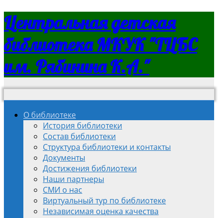
Центральная детская
библиотека МКУК "ТЦБС
им. Рябинина К.А."
О библиотеке
История библиотеки
Состав библиотеки
Структура библиотеки и контакты
Документы
Достижения библиотеки
Наши партнеры
СМИ о нас
Виртуальный тур по библиотеке
Независимая оценка качества