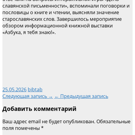
славянской письменности», вспоминали поговорки и
пословицы о книге и чтении, выясняли значение
старославянских слов. Завершилось мероприятие
обзором информационной книжной выставки
«Азбука, я тебя знаю!».
25.05.2026
bibtab
Навигация
Следующая запись →
← Предыдущая запись
Добавить комментарий
по
Ваш адрес email не будет опубликован.
Обязательные
записям
поля помечены
*