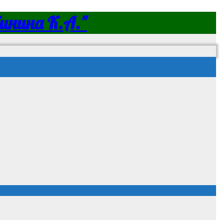
нина К.А."