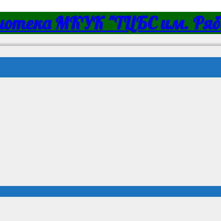
иотека МКУК "ТЦБС им. Ряби