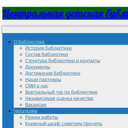
Центральная детская библ
О библиотеке
История библиотеки
Состав библиотеки
Структура библиотеки и контакты
Документы
Достижения библиотеки
Наши партнеры
СМИ о нас
Виртуальный тур по библиотеке
Независимая оценка качества
Вакансии
Читателям
Режим работы
Книжный шкаф: советуем прочить