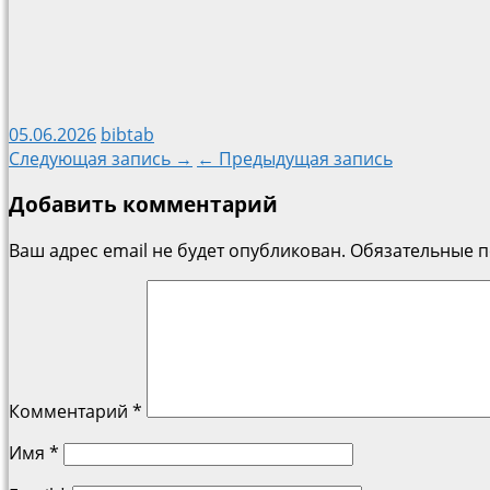
05.06.2026
bibtab
Навигация
Следующая запись →
← Предыдущая запись
Добавить комментарий
по
Ваш адрес email не будет опубликован.
Обязательные 
записям
Комментарий
*
Имя
*